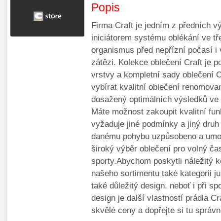
Popis
Firma Craft je jedním z předních v
iniciátorem systému oblékání ve tř
organismus před nepřízní počasí i
zátězi. Kolekce oblečení Craft je 
vrstvy a kompletní sady oblečení C
vybírat kvalitní oblečení renomova
dosažený optimálních výsledků ve s
Máte možnost zakoupit kvalitní fun
vyžaduje jiné podmínky a jiný druh p
danému pohybu uzpůsobeno a umož
široký výběr oblečení pro volný čas,
sporty.Abychom poskytli náležitý k
našeho sortimentu také kategorii j
také důležitý design, neboť i při s
design je další vlastností prádla C
skvělé ceny a dopřejte si tu správ