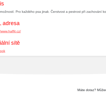
is
 možností. Pro každého psa jinak. Čerstvost a pestrost při zachování k
 adresa
//www.haffit.cz/
ální sítě
ook
Máte dotaz? Může