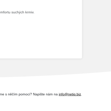
omfortu suchých krmiv.
me s něčím pomoci? Napište nám na
info@netiq.biz
.