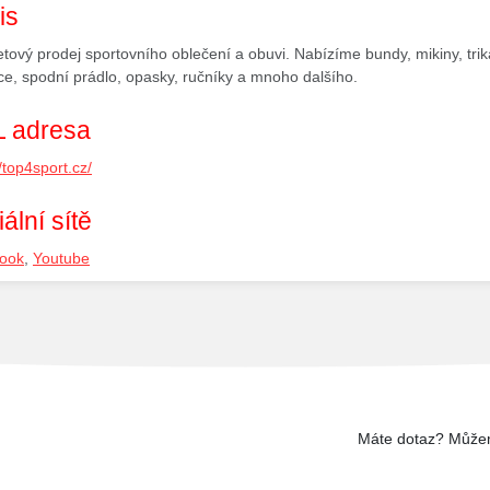
is
etový prodej sportovního oblečení a obuvi. Nabízíme bundy, mikiny, trika
ce, spodní prádlo, opasky, ručníky a mnoho dalšího.
 adresa
//top4sport.cz/
ální sítě
ook
,
Youtube
Máte dotaz? Může