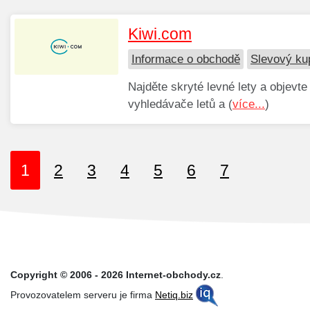
Kiwi.com
Informace o obchodě
Slevový ku
Najděte skryté levné lety a objev
vyhledávače letů a (
více...
)
1
2
3
4
5
6
7
Copyright © 2006 - 2026 Internet-obchody.cz
.
Provozovatelem serveru je firma
Netiq.biz