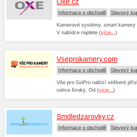
Oxe.cz
Informace o obchodě
Slevový ku
Kamerové systémy, smart kamery d
V nabídce najdete (
více...
)
Vseprokamery.com
Informace o obchodě
Slevový k
Vše pro GoPro nabízí veškeré pří
velice široký. Od (
více...
)
Smdledzarovky.cz
Informace o obchodě
Slevový ku