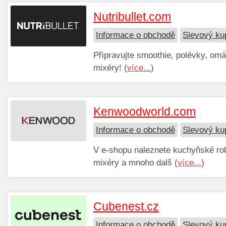
Nutribullet.com
Informace o obchodě
Slevový ku
Připravujte smoothie, polévky, om
mixéry! (
více...
)
Kenwoodworld.com
Informace o obchodě
Slevový k
V e-shopu naleznete kuchyňské rob
mixéry a mnoho dalš (
více...
)
Cubenest.cz
Informace o obchodě
Slevový ku