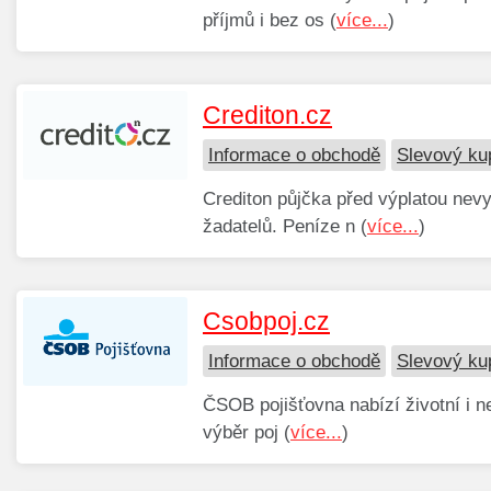
příjmů i bez os (
více...
)
Crediton.cz
Informace o obchodě
Slevový ku
Crediton půjčka před výplatou nev
žadatelů. Peníze n (
více...
)
Csobpoj.cz
Informace o obchodě
Slevový ku
ČSOB pojišťovna nabízí životní i ne
výběr poj (
více...
)