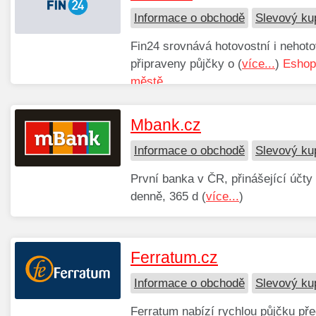
Informace o obchodě
Slevový ku
Fin24 srovnává hotovostní i nehot
připraveny půjčky o (
více...
)
Eshop
městě.
Mbank.cz
Informace o obchodě
Slevový ku
První banka v ČR, přinášející účt
denně, 365 d (
více...
)
Ferratum.cz
Informace o obchodě
Slevový ku
Ferratum nabízí rychlou půjčku pře