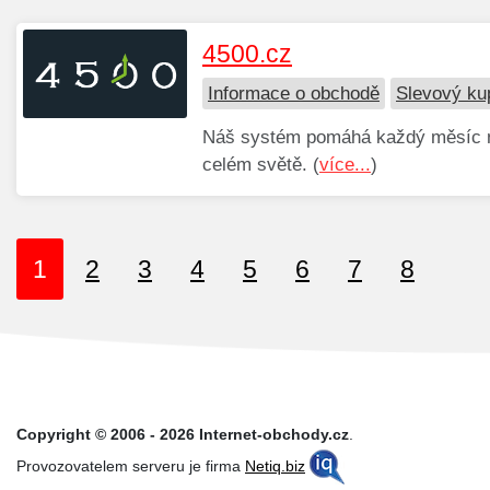
4500.cz
Informace o obchodě
Slevový ku
Náš systém pomáhá každý měsíc na
celém světě. (
více...
)
1
2
3
4
5
6
7
8
Copyright © 2006 - 2026 Internet-obchody.cz
.
Provozovatelem serveru je firma
Netiq.biz