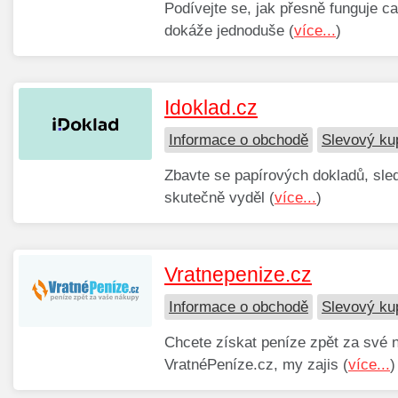
Podívejte se, jak přesně funguje c
dokáže jednoduše (
více...
)
Idoklad.cz
Informace o obchodě
Slevový ku
Zbavte se papírových dokladů, sled
skutečně vyděl (
více...
)
Vratnepenize.cz
Informace o obchodě
Slevový ku
Chcete získat peníze zpět za své n
VratnéPeníze.cz, my zajis (
více...
)