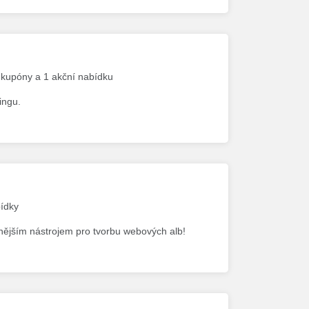
é kupóny a 1 akční nabídku
ingu.
bídky
nnějším nástrojem pro tvorbu webových alb!