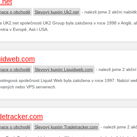
.net
mace o obchodě
Slevový kupón Uk2.net
- nalezli jsme 2 akční nabídk
 UK2.net společnosti UK2 Group byla založena v roce 1998 v Anglii, 
ntra v Evropě, Asii i USA.
uidweb.com
mace o obchodě
Slevový kupón Liquidweb.com
- nalezli jsme 2 akčn
tingová společnost Liquid Web byla založena v roce 1997. Nabízí we
ovaných nebo VPS serverech.
detracker.com
mace o obchodě
Slevový kupón Tradetracker.com
- nalezli jsme 2 ak