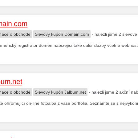
ain.com
mace o obchodě
Slevový kupón Domain.com
- nalezli jsme 2 slevov
americký registrátor domén nabízející také další služby včetně webhost
bum.net
mace o obchodě
Slevový kupón Jalbum.net
- nalezli jsme 2 akční na
te ohromující on-line fotoalba z vaše portfolia. Seznamte se s nejvýko