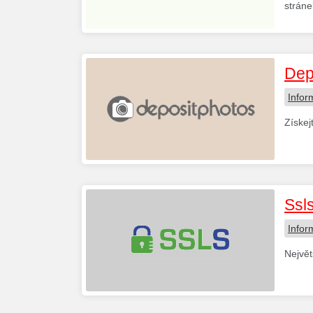
stráne
Dep
Infor
Získej
Ssl
Infor
Největ