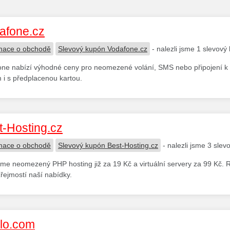
afone.cz
mace o obchodě
Slevový kupón Vodafone.cz
- nalezli jsme 1 slevový
ne nabízí výhodné ceny pro neomezené volání, SMS nebo připojení k nej
m i s předplacenou kartou.
t-Hosting.cz
mace o obchodě
Slevový kupón Best-Hosting.cz
- nalezli jsme 3 sle
me neomezený PHP hosting již za 19 Kč a virtuální servery za 99 Kč. R
ejmostí naší nabídky.
alo.com