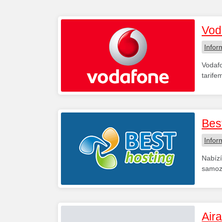
Vod
Infor
Vodafo
tarife
Bes
Infor
Nabízí
samozř
Air