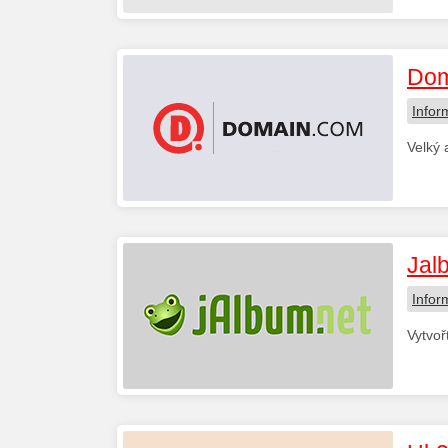
Dom
Infor
Velký 
Jal
Infor
Vytvoř