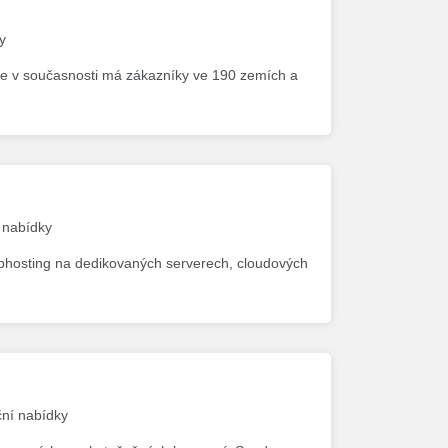
y
ale v současnosti má zákazníky ve 190 zemích a
í nabídky
bhosting na dedikovaných serverech, cloudových
ční nabídky