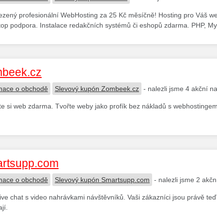
ený profesionální WebHosting za 25 Kč měsíčně! Hosting pro Váš we
op podpora. Instalace redakčních systémů či eshopů zdarma. PHP, My
beek.cz
mace o obchodě
Slevový kupón Zombeek.cz
- nalezli jsme 4 akční n
te si web zdarma. Tvořte weby jako profík bez nákladů s webhosting
rtsupp.com
mace o obchodě
Slevový kupón Smartsupp.com
- nalezli jsme 2 akčn
live chat s video nahrávkami návštěvníků. Vaši zákazníci jsou právě te
jí.