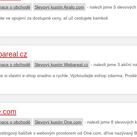
mace o obchodě
Slevový kupón Airalo.com
- nalezli jsme 5 slevovýc
te ve spojení za dostupné ceny, ať už cestujete kamkoli.
areal.cz
mace o obchodě
Slevový kupón Webareal.cz
- nalezli jsme 3 akční n
te si vlastní e-shop snadno a rychle. Vyzkoušejte eshop zdarma. Prodáv
.com
mace o obchodě
Slevový kupón One.com
- nalezli jsme 8 slevových 
tingový balíček s webovým prostorem od One.com, dříve nazývaný B-