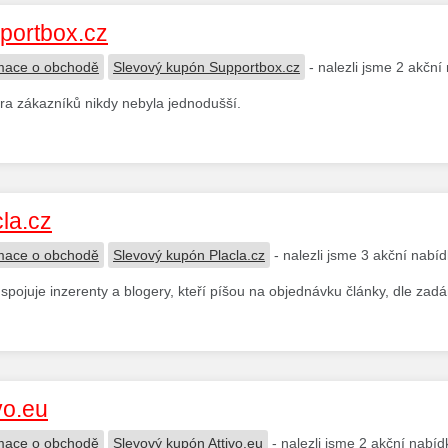
portbox.cz
mace o obchodě
Slevový kupón Supportbox.cz
- nalezli jsme 2 akční
a zákazníků nikdy nebyla jednodušší.
cla.cz
mace o obchodě
Slevový kupón Placla.cz
- nalezli jsme 3 akční nabí
 spojuje inzerenty a blogery, kteří píšou na objednávku články, dle zadá
vo.eu
mace o obchodě
Slevový kupón Attivo.eu
- nalezli jsme 2 akční nabíd