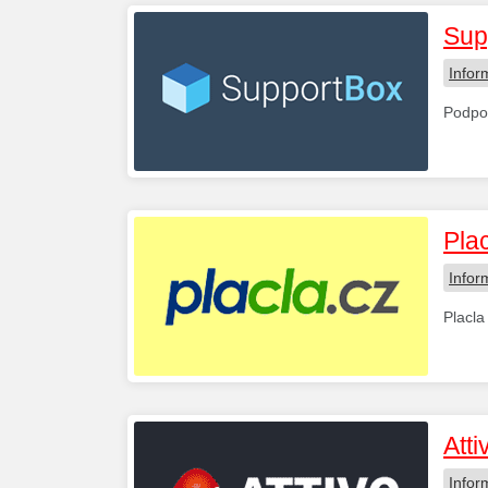
Sup
Infor
Podpor
Pla
Infor
Placla
Atti
Infor