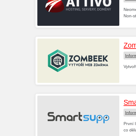
Neomez
Non-st
Zom
Infor
Vytvoř
Sma
Infor
První 
co děla