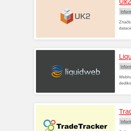
Uk2
Infor
Značka
datace
Liq
Infor
Webhos
dedik
Tra
Infor