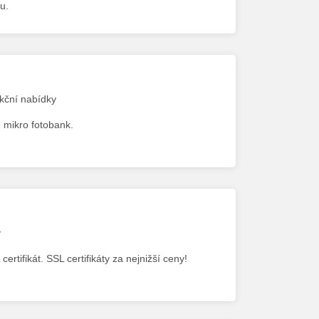
u.
akční nabídky
ch mikro fotobank.
y
ertifikát. SSL certifikáty za nejnižší ceny!