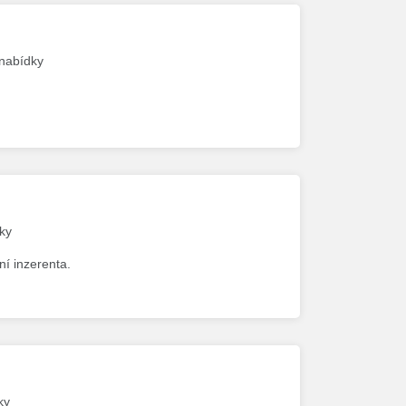
 nabídky
dky
ní inzerenta.
ky