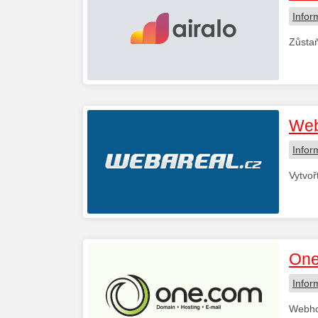
Infor
Zůstaň
Web
Infor
Vytvoř
One
Infor
Webhos