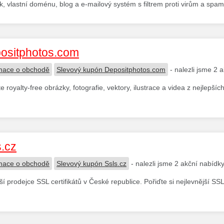
k, vlastní doménu, blog a e-mailový systém s filtrem proti virům a spam
ositphotos.com
mace o obchodě
Slevový kupón Depositphotos.com
- nalezli jsme 2 
te royalty-free obrázky, fotografie, vektory, ilustrace a videa z nejlepší
s.cz
mace o obchodě
Slevový kupón Ssls.cz
- nalezli jsme 2 akční nabídk
ší prodejce SSL certifikátů v České republice. Pořiďte si nejlevnější SSL c