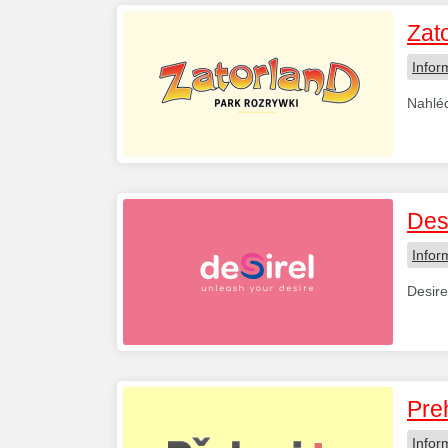
Zato
Infor
Nahléd
Des
Infor
Desire
Pre
Infor