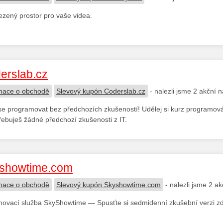
zený prostor pro vaše videa.
erslab.cz
mace o obchodě
Slevový kupón Coderslab.cz
- nalezli jsme 2 akční 
e programovat bez předchozích zkušeností! Udělej si kurz programování,
ebuješ žádné předchozí zkušenosti z IT.
showtime.com
mace o obchodě
Slevový kupón Skyshowtime.com
- nalezli jsme 2 a
ovací služba SkyShowtime — Spusťte si sedmidenní zkušební verzi zd