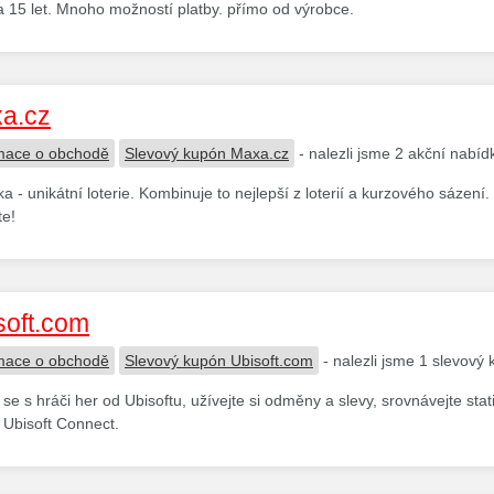
 15 let. Mnoho možností platby. přímo od výrobce.
a.cz
mace o obchodě
Slevový kupón Maxa.cz
- nalezli jsme 2 akční nabíd
a - unikátní loterie. Kombinuje to nejlepší z loterií a kurzového sázení
te!
soft.com
mace o obchodě
Slevový kupón Ubisoft.com
- nalezli jsme 1 slevový
 se s hráči her od Ubisoftu, užívejte si odměny a slevy, srovnávejte stati
 Ubisoft Connect.