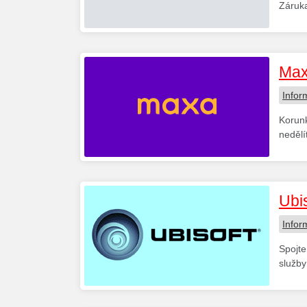
Záruka
Max
Infor
Korunk
nedělí
Ubi
Infor
Spojte
služby