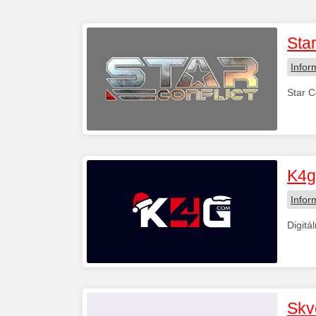
Sta
Infor
Star C
K4g
Infor
Digitál
Skv