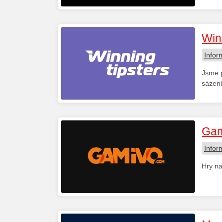
Win
Infor
Jsme p
sázen
Gam
Infor
Hry na