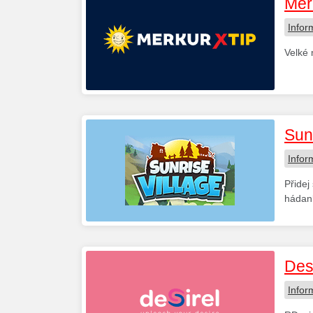
Mer
Infor
Velké 
Sun
Infor
Přidej
hádan
Des
Infor