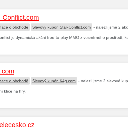
r-Conflict.com
mace o obchodě
Slevový kupón Star-Conflict.com
- nalezli jsme 2 ak
onflict je dynamická akční free-to-play MMO z vesmírného prostředí, kd
.com
mace o obchodě
Slevový kupón K4g.com
- nalezli jsme 2 slevové ku
ní klíče na hry.
elecesko.cz