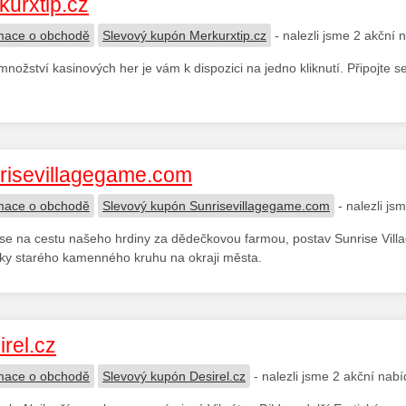
kurxtip.cz
mace o obchodě
Slevový kupón Merkurxtip.cz
- nalezli jsme 2 akční 
množství kasinových her je vám k dispozici na jedno kliknutí. Připojte 
risevillagegame.com
mace o obchodě
Slevový kupón Sunrisevillagegame.com
- nalezli js
 se na cestu našeho hrdiny za dědečkovou farmou, postav Sunrise Villa
ky starého kamenného kruhu na okraji města.
irel.cz
mace o obchodě
Slevový kupón Desirel.cz
- nalezli jsme 2 akční nabí