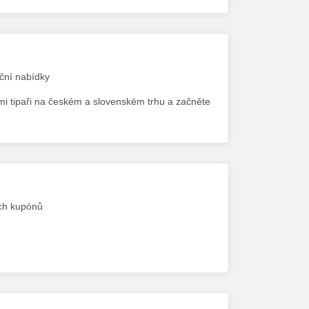
kční nabídky
šími tipaři na českém a slovenském trhu a začněte
ých kupónů