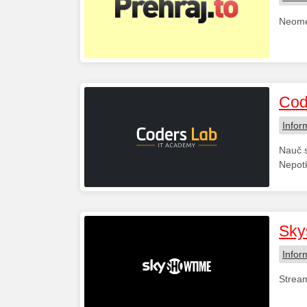
Neome
Cod
Infor
Nauč s
Nepotř
Sky
Infor
Stream