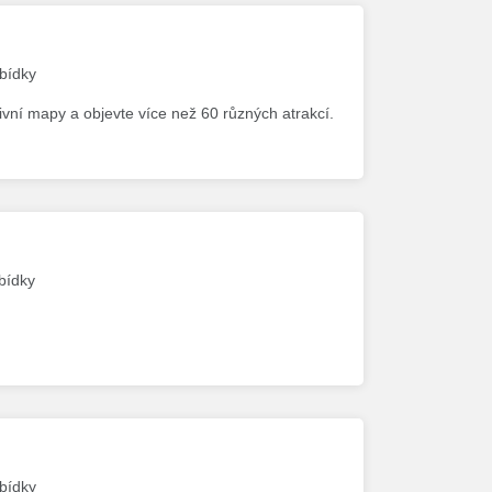
abídky
vní mapy a objevte více než 60 různých atrakcí.
abídky
abídky