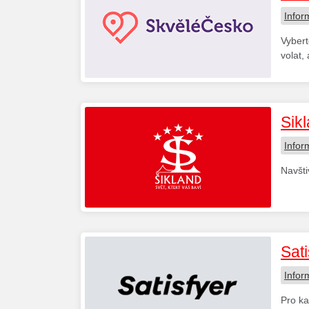
Infor
Vybert
volat,
Sik
Infor
Navšti
Sat
Infor
Pro ka