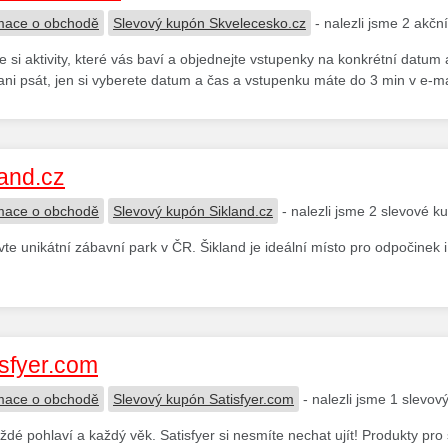
mace o obchodě
Slevový kupón Skvelecesko.cz
- nalezli jsme 2 akčn
e si aktivity, které vás baví a objednejte vstupenky na konkrétní datum
 ani psát, jen si vyberete datum a čas a vstupenku máte do 3 min v e-ma
land.cz
mace o obchodě
Slevový kupón Sikland.cz
- nalezli jsme 2 slevové k
vte unikátní zábavní park v ČR. Šikland je ideální místo pro odpočinek i
isfyer.com
mace o obchodě
Slevový kupón Satisfyer.com
- nalezli jsme 1 slevov
ždé pohlaví a každý věk. Satisfyer si nesmíte nechat ujít! Produkty pro s