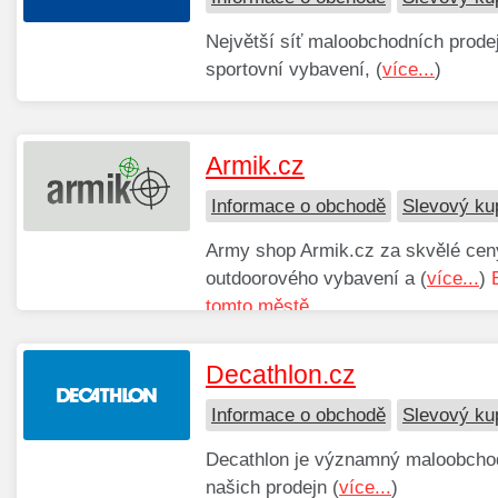
Největší síť maloobchodních prod
sportovní vybavení, (
více...
)
Armik.cz
Informace o obchodě
Slevový ku
Army shop Armik.cz za skvělé ceny
outdoorového vybavení a (
více...
)
tomto městě.
Decathlon.cz
Informace o obchodě
Slevový ku
Decathlon je významný maloobchodn
našich prodejn (
více...
)