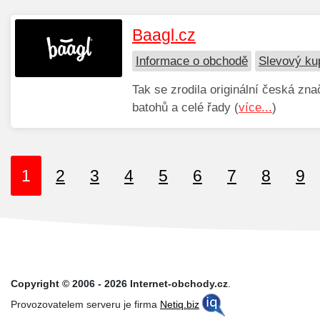
Baagl.cz
Informace o obchodě
Slevový ku
Tak se zrodila originální česká z
batohů a celé řady (
více...
)
1
2
3
4
5
6
7
8
9
Copyright © 2006 - 2026 Internet-obchody.cz
.
Provozovatelem serveru je firma
Netiq.biz