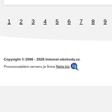
1
2
3
4
5
6
7
8
9
Copyright © 2006 - 2026 Internet-obchody.cz
.
Provozovatelem serveru je firma
Netiq.biz